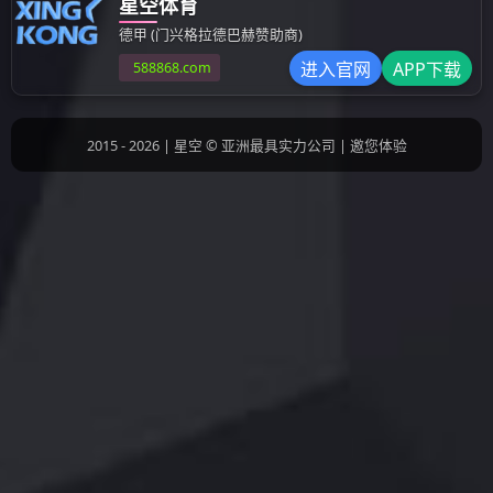
腾讯公司数据中心—深圳项目
腾讯公司数据中心——深圳项目
10.5kV高压柴油发电机组KC3000EH×4台
Tencent IDC–Shengzhen Application
10.5kV High Voltage Diesel GensetKC3000EH (4 PCS)