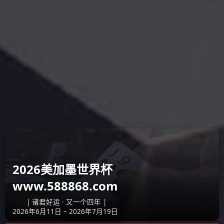
聚焦主业 拓展全球｜九游体育官方安卓版-九
游online(中国)2026迎新晚会圆满落幕
科泰产品