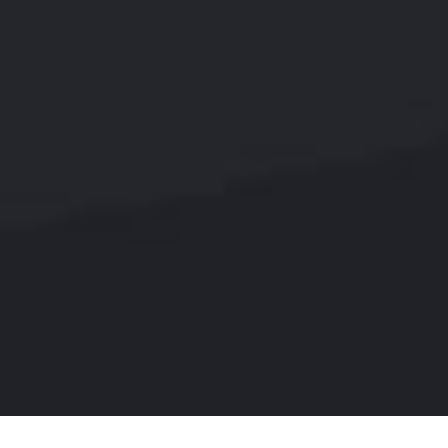
产品环保信息查询
查找
友情链接：
科泰输配电-上海
科泰能源-香港
科泰国际-新加坡
精虹科技-上海
科泰专用车-上海
智光储能-广州
版权所有©九游体育官方安卓版-九游online(中国)
公安备案号：31011802004025